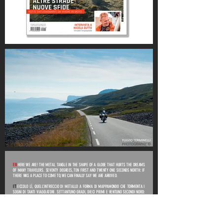
EN
HERE WE ARE! THE METAL TANGLE IN THE SHAPE OF A GLOBE THAT HURTS THE DREAMS
OF MANY TRAVELERS. SEVENTY DEGREES, TEN FIRST AND TWENTY ONE SECONDS NORTH: IF
THERE WAS A PLACE TO COME TO, WE CAN FINALLY SAY WE ARE ARRIVED.
IT
ECCOLO LÌ, QUELL’INTRECCIO DI METALLO A FORMA DI MAPPAMONDO CHE TORMENTA I
SOGNI DI TANTI VIAGGIATORI. SETTANTUNO GRADI, DIECI PRIMI E VENTUNO SECONDI NORD:
SE C’ERA UN POSTO IN CUI ARRIVARE, POSSIAMO FINALMENTE DIRE DI ESSERVI GIUNTI.