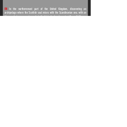
EN
In the northernmost part of the United Kingdom, discovering an
archipelago where the Scottish soul mixes with the Scandinavian one, with an
itinerary between remote roads in the hinterland and coasts with a wild flavor.
IT
Nella parte più settentrionale del regno unito, alla scoperta di un arcipelago
dove l’anima scozzese si mischia a quella scandinava, con un itinerario tra
remote strade nell’entroterra e coste dal sapore selvaggio.
BACK